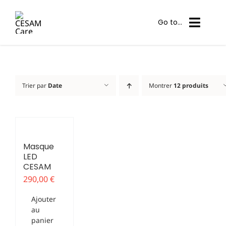
Passer
au
Go to...
contenu
Nos solutions
Trier par
Date
Montrer
12 produits
Centres partenaires
Mon compte
Panier
Masque
LED
CESAM
Contact
290,00
€
Ajouter
Professionnel
au
panier