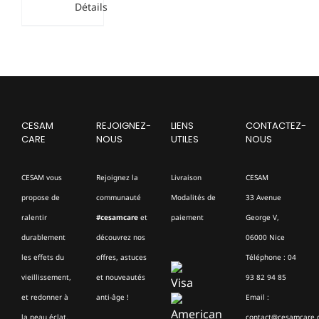
Détails
CESAM
REJOIGNEZ-
LIENS
CONTACTEZ-
CARE
NOUS
UTILES
NOUS
CESAM vous
Rejoignez la
Livraison
CESAM
propose de
communauté
Modalités de
33 Avenue
ralentir
#cesamcare
et
paiement
George V,
durablement
découvrez nos
06000 Nice
les effets du
offres, astuces
Téléphone : 04
vieillissement,
et nouveautés
93 82 94 85
et redonner à
anti-âge !
Email :
la peau éclat,
contact@cesamcare.