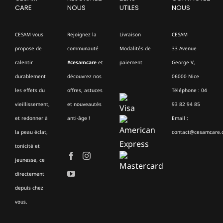
CARE
NOUS
UTILES
NOUS
CESAM vous
Rejoignez la
Livraison
CESAM
propose de
communauté
Modalités de
33 Avenue
ralentir
#cesamcare
et
paiement
George V,
durablement
découvrez nos
06000 Nice
les effets du
offres, astuces
Téléphone : 04
vieillissement,
et nouveautés
93 82 94 85
et redonner à
anti-âge !
Email :
la peau éclat,
contact@cesamcare.
tonicité et
jeunesse, ce
directement
depuis chez
vous.