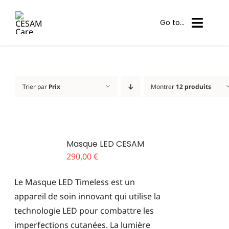
Passer
au
Go to...
contenu
Nos solutions
Trier par
Prix
Montrer
12 produits
Centres partenaires
Mon compte
Masque LED CESAM
Panier
290,00
€
Contact
Le Masque LED Timeless est un
appareil de soin innovant qui utilise la
Professionnel
technologie LED pour combattre les
imperfections cutanées. La lumière