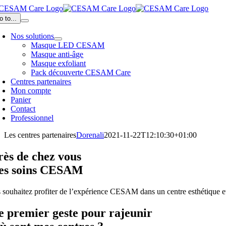
Passer
au
o to...
contenu
Nos solutions
Masque LED CESAM
Masque anti-âge
Masque exfoliant
Pack découverte CESAM Care
Centres partenaires
Mon compte
Panier
Contact
Professionnel
Les centres partenaires
Dorenali
2021-11-22T12:10:30+01:00
rès de chez vous
es soins CESAM
 souhaitez profiter de l’expérience CESAM dans un centre esthétique et a
e premier geste pour rajeunir