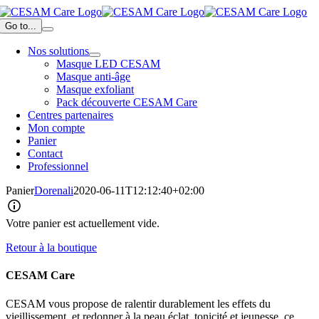
Passer
au
Go to...
contenu
Nos solutions
Masque LED CESAM
Masque anti-âge
Masque exfoliant
Pack découverte CESAM Care
Centres partenaires
Mon compte
Panier
Contact
Professionnel
Panier
Dorenali
2020-06-11T12:12:40+02:00
Votre panier est actuellement vide.
Retour à la boutique
CESAM Care
CESAM vous propose de ralentir durablement les effets du
vieillissement, et redonner à la peau éclat, tonicité et jeunesse, ce