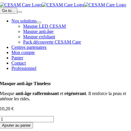
Passer
au
Go to...
contenu
Nos solutions
Masque LED CESAM
Masque anti-âge
Masque exfoliant
Pack découverte CESAM Care
Centres partenaires
Mon compte
Panier
Contact
Professionnel
Masque anti-âge Timeless
Masque
anti-âge raffermissant
et
régénérant
. Il renforce la peau et
atténue les rides.
10,20
€
quantité
de
Ajouter au panier
Masque