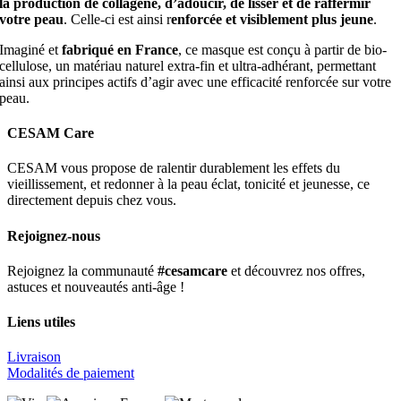
la production de collagène, d’adoucir, de lisser et de raffermir
votre peau
. Celle-ci est ainsi r
enforcée et visiblement plus jeune
.
Imaginé et
fabriqué en France
, ce masque est conçu à partir de bio-
cellulose, un matériau naturel extra-fin et ultra-adhérant, permettant
ainsi aux principes actifs d’agir avec une efficacité renforcée sur votre
peau.
CESAM Care
CESAM vous propose de ralentir durablement les effets du
vieillissement, et redonner à la peau éclat, tonicité et jeunesse, ce
directement depuis chez vous.
Rejoignez-nous
Rejoignez la communauté
#cesamcare
et découvrez nos offres,
astuces et nouveautés anti-âge !
Liens utiles
Livraison
Modalités de paiement