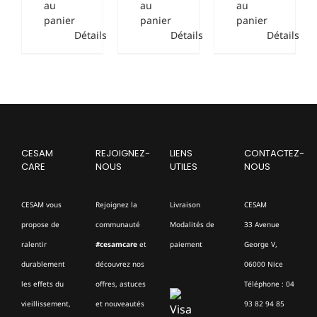
au
au
au
panier
panier
panier
Détails
Détails
Détails
CESAM
REJOIGNEZ-
LIENS
CONTACTEZ-
CARE
NOUS
UTILES
NOUS
CESAM vous
Rejoignez la
Livraison
CESAM
propose de
communauté
Modalités de
33 Avenue
ralentir
#cesamcare
et
paiement
George V,
durablement
découvrez nos
06000 Nice
les effets du
offres, astuces
Téléphone : 04
vieillissement,
et nouveautés
93 82 94 85