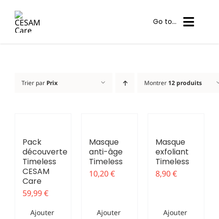
Passer
au
Go to...
contenu
Nos solutions
Trier par
Prix
Montrer
12 produits
Centres partenaires
Mon compte
Panier
Pack
Masque
Masque
découverte
anti-âge
exfoliant
Timeless
Timeless
Timeless
Contact
CESAM
10,20
€
8,90
€
Care
59,99
€
Professionnel
Ajouter
Ajouter
Ajouter