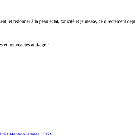
t, et redonner à la peau éclat, tonicité et jeunesse, ce directement dep
s et nouveautés anti-âge !
lité
|
Mention légales
|
CGV