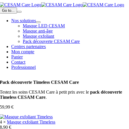
Passer
au
Go to...
contenu
Nos solutions
Masque LED CESAM
Masque anti-âge
Masque exfoliant
Pack découverte CESAM Care
Centres partenaires
Mon compte
Panier
Contact
Professionnel
Pack découverte Timeless CESAM Care
Testez les soins CESAM Care à petit prix avec le
pack découverte
Timeless CESAM Care
.
59,99
€
4 ×
Masque exfoliant Timeless
8,90
€