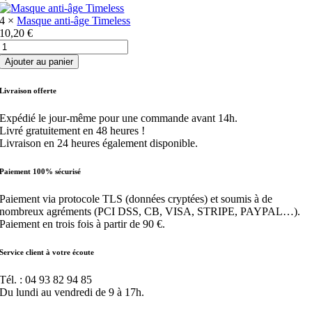
4 ×
Masque anti-âge Timeless
10,20
€
quantité
de
Ajouter au panier
Pack
découverte
Livraison offerte
Timeless
CESAM
Expédié le jour-même pour une commande avant 14h.
Care
Livré gratuitement en 48 heures !
Livraison en 24 heures également disponible.
Paiement 100% sécurisé
Paiement via protocole TLS (données cryptées) et soumis à de
nombreux agréments (PCI DSS, CB, VISA, STRIPE, PAYPAL…).
Paiement en trois fois à partir de 90 €.
Service client à votre écoute
Tél. : 04 93 82 94 85
Du lundi au vendredi de 9 à 17h.